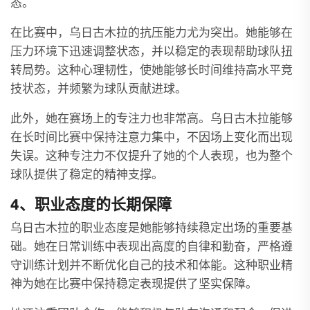
态。
在比赛中，乌日古木拉的抗压能力尤为突出。她能够在
压力环境下迅速调整状态，并以稳定的表现帮助球队扭
转局势。这种心理韧性，使她能够长时间维持高水平竞
技状态，并频繁为球队贡献进球。
此外，她在赛场上的专注力也非常高。乌日古木拉能够
在长时间比赛中保持注意力集中，不因场上变化而出现
失误。这种专注力不仅提升了她的个人表现，也为整个
球队提供了稳定的精神支撑。
4、职业态度的长期保障
乌日古木拉的职业态度是她能够持续稳定出场的重要基
础。她在日常训练中表现出高度的自律和勤奋，严格遵
守训练计划并不断优化自己的技术和体能。这种职业精
神为她在比赛中保持稳定表现提供了坚实保障。