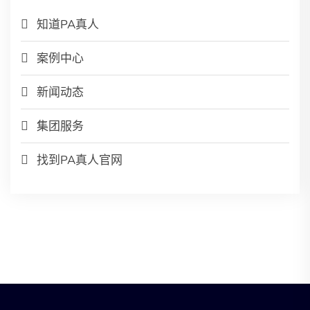
知道PA真人
案例中心
新闻动态
集团服务
找到PA真人官网