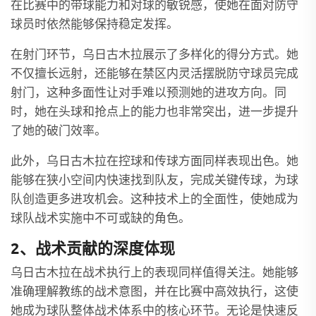
在比赛中的带球能力和对球的敏锐感，使她在面对防守
球员时依然能够保持稳定发挥。
在射门环节，乌日古木拉展示了多样化的得分方式。她
不仅擅长远射，还能够在禁区内灵活摆脱防守球员完成
射门，这种多面性让对手难以预测她的进攻方向。同
时，她在头球和抢点上的能力也非常突出，进一步提升
了她的破门效率。
此外，乌日古木拉在控球和传球方面同样表现出色。她
能够在狭小空间内快速找到队友，完成关键传球，为球
队创造更多进攻机会。这种技术上的全面性，使她成为
球队战术实施中不可或缺的角色。
2、战术贡献的深度体现
乌日古木拉在战术执行上的表现同样值得关注。她能够
准确理解教练的战术意图，并在比赛中高效执行，这使
她成为球队整体战术体系中的核心环节。无论是快速反