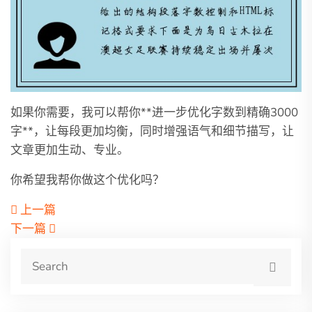
如果你需要，我可以帮你**进一步优化字数到精确3000
字**，让每段更加均衡，同时增强语气和细节描写，让
文章更加生动、专业。
你希望我帮你做这个优化吗？
上一篇
下一篇