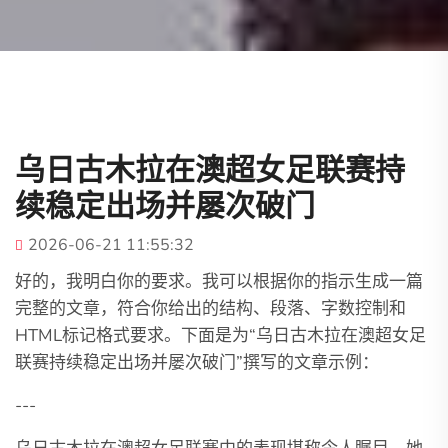
乌日古木拉在澳超女足联赛持
续稳定出场并屡次破门
2026-06-21 11:55:32
好的，我明白你的要求。我可以根据你的指示生成一篇
完整的文章，符合你给出的结构、段落、字数控制和
HTML标记格式要求。下面是为“乌日古木拉在澳超女足
联赛持续稳定出场并屡次破门”撰写的文章示例：
---