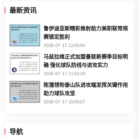
最新资讯
鲁伊迪亚斯精彩推射助力美职联常规
赛锁定胜利
2026-07-17 12:00:50
马兹拉维正式加盟曼联新赛季目标明
确 强化球队防线与进攻实力
2026-07-17 11:03:29
陈蒲领衔泰山队进攻端发挥关键作用
助力球队攻坚
2026-07-17 10:05:07
导航