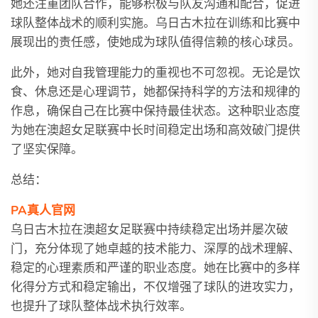
她还注重团队合作，能够积极与队友沟通和配合，促进
球队整体战术的顺利实施。乌日古木拉在训练和比赛中
展现出的责任感，使她成为球队值得信赖的核心球员。
此外，她对自我管理能力的重视也不可忽视。无论是饮
食、休息还是心理调节，她都保持科学的方法和规律的
作息，确保自己在比赛中保持最佳状态。这种职业态度
为她在澳超女足联赛中长时间稳定出场和高效破门提供
了坚实保障。
总结：
PA真人官网
乌日古木拉在澳超女足联赛中持续稳定出场并屡次破
门，充分体现了她卓越的技术能力、深厚的战术理解、
稳定的心理素质和严谨的职业态度。她在比赛中的多样
化得分方式和稳定输出，不仅增强了球队的进攻实力，
也提升了球队整体战术执行效率。