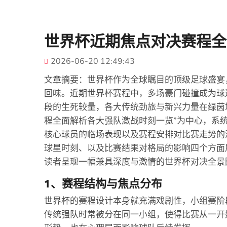
世界杯近期焦点对决赛程全
2026-06-20 12:49:43
文章摘要：世界杯作为全球瞩目的顶级足球盛宴
回味。近期世界杯赛程中，多场豪门碰撞成为球
段的生死较量，各大传统劲旅与新兴力量在绿茵
程全面解析各大强队激战时刻一览”为中心，系
核心球员的临场表现以及赛程安排对比赛走势的
球星时刻、以及比赛结果对格局的影响四个方面
读者呈现一幅兼具深度与激情的世界杯对决全景
1、赛程结构与焦点分布
世界杯的赛程设计本身就充满戏剧性，小组赛阶
传统强队时常被分在同一小组，使得比赛从一开