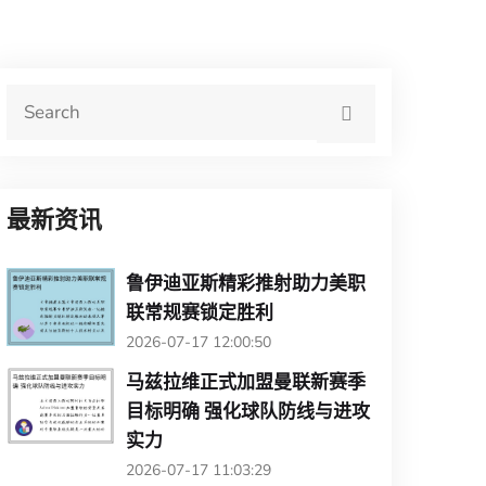
最新资讯
鲁伊迪亚斯精彩推射助力美职
联常规赛锁定胜利
2026-07-17 12:00:50
马兹拉维正式加盟曼联新赛季
目标明确 强化球队防线与进攻
实力
2026-07-17 11:03:29