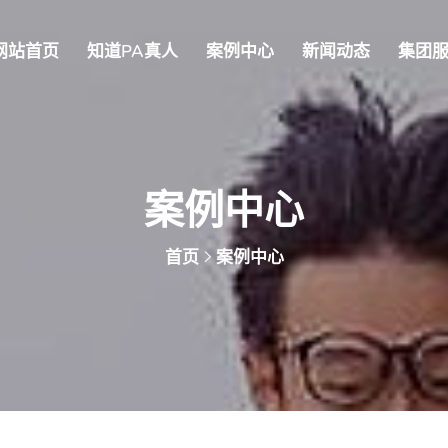
网站首页
知道PA真人
案例中心
新闻动态
集团
案例中心
首页
案例中心