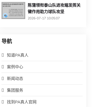
陈蒲领衔泰山队进攻端发挥关
键作用助力球队攻坚
2026-07-17 10:05:07
导航
知道PA真人
案例中心
新闻动态
集团服务
找到PA真人官网