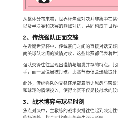
从整体分布来看，世界杯焦点对决并非集中在某
以及半决赛和决赛的巅峰对抗，共同构成了世界
2、传统强队正面交锋
在近期世界杯中，传统豪门之间的直接对话无疑
南美球队之间的激情对攻，这些比赛都代表着世
强队交锋往往呈现出谨慎与爆发并存的特点。比
手，而一旦僵局被打破，比赛节奏便会迅速提升
此外，传统强队的交锋还承载着历史恩怨与荣誉
和球迷的情绪投入，使得比赛不仅是技战术的较
3、战术博弈与球星时刻
焦点对决中，主教练的战术安排往往起到决定性
临场调整，都会对比赛走势产生深远影响。