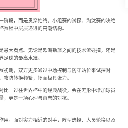
一阶段，而是贯穿始终。小组赛的试探、淘汰赛的决绝
杯赛程中层层递进的高潮结构。
是最大看点。无论是欧洲劲旅之间的技术流碰撞，还是
界足球的最高水准。
赛初期，双方更多通过中场控制与防守站位来试探对
，攻防转换频繁，场面极具张力。
对比。过往世界杯中的经典战役，会在无形中增加球员
量，更是一场心理与意志的对抗。
作用。面对实力相近的对手，阵型选择、人员轮换以及