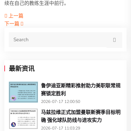
续在自己的教练生涯中前行。
上一篇
下一篇
最新资讯
鲁伊迪亚斯精彩推射助力美职联常规
赛锁定胜利
2026-07-17 12:00:50
马兹拉维正式加盟曼联新赛季目标明
确 强化球队防线与进攻实力
2026-07-17 11:03:29