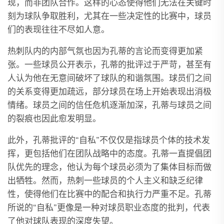
现，而非团队合作。这样的心态使得他们无法在关键时
刻为球队争取胜利，尤其在一些决定性的比赛中，球员
们的表现往往不尽如人意。
热刺队内的内部气氛也因为孔蒂的言论而变得更加紧
张。一些球员公开表示，孔蒂的批评过于严苛，甚至有
人认为他在无意间破坏了球队的和谐氛围。球员们之间
的关系变得更加疏远，部分球员在场上开始表现出消极
情绪。球员之间的信任危机逐渐加深，孔蒂与球员之间
的裂痕也因此愈发明显。
此外，孔蒂批评的“自私”不仅仅是指球员个体的技术发
挥，更包括他们在团队战略中的态度。孔蒂一直提倡团
队优先的理念，他认为每个球员必须为了集体目标而做
出牺牲。然而，热刺一些球员的个人主义和缺乏纪律
性，使得他们在比赛中的配合和执行力严重不足。孔蒂
所说的“自私”更像是一种对球员职业态度的批判，代表
了他对球队表现的深度失望。