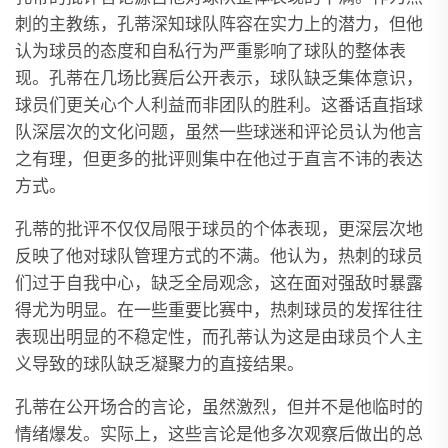
刺的主教练，孔蒂深知球队阵容在实力上的潜力，但他
认为球员的态度和自私行为严重影响了球队的整体表
现。孔蒂在几场比赛后公开表示，球队缺乏集体意识，
球员们更关心个人利益而非团队的胜利。这番话直指球
队深层次的文化问题，虽然一些球迷和评论员认为他言
之有理，但更多的批评则集中在他过于直言不讳的表达
方式。
孔蒂的批评不仅仅局限于球员的个体表现，更深层次地
反映了他对球队管理方式的不满。他认为，热刺的球员
们过于自我中心，缺乏全局观念，这在面对强敌时暴露
得尤为明显。在一些重要比赛中，热刺球员的发挥往往
表现出明显的不稳定性，而孔蒂认为这是由球员个人主
义导致的球队缺乏凝聚力的直接结果。
孔蒂在公开场合的言论，虽然激烈，但并不是他临时的
情绪爆发。实际上，这些言论是他多次观察后做出的总