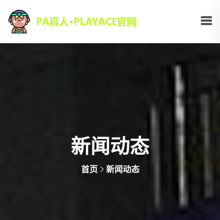
新闻动态
首页
新闻动态