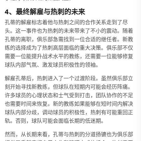
4、最终解雇与热刺的未来
孔蒂的解雇标志着他与热刺之间的合作关系走到了尽
头。这一事件也为热刺的未来带来了不小的震动。随着
孔蒂的离职，俱乐部急需找到一位合适的继任者。新教
练的选择成为了热刺高层面临的重大决策。俱乐部不仅
需要一位能提升战术水平的教练，还需要一位能够修复
球队内部气氛、激发球员积极性的领袖。
解雇孔蒂后，热刺进入了一个过渡阶段。虽然俱乐部立
刻开始寻找新教练，但球队在短期内可能会经历阵痛。
许多球员的心理状态和士气受到打击，团队协作的不足
也需要时间来恢复。新的教练如果能够在短时间内解决
球队内部分歧，调动球员的积极性，热刺有可能重回正
轨。否则，球队可能会面临长期的低迷期。
然而，从长期来看，孔蒂与热刺的分道扬镳也为俱乐部