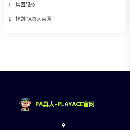
集团服务
找到PA真人官网