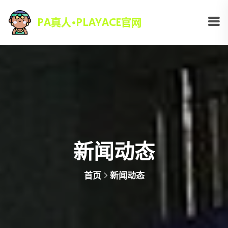
新闻动态
首页
新闻动态