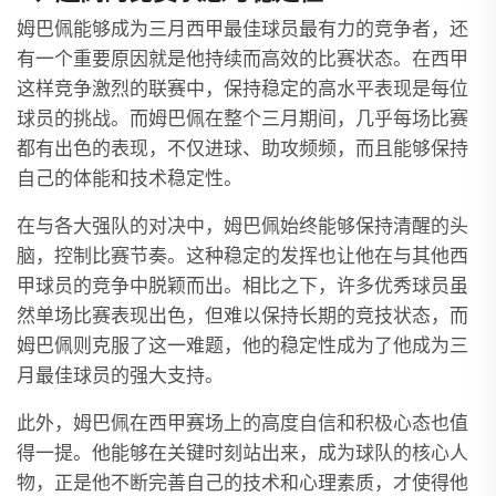
姆巴佩能够成为三月西甲最佳球员最有力的竞争者，还
有一个重要原因就是他持续而高效的比赛状态。在西甲
这样竞争激烈的联赛中，保持稳定的高水平表现是每位
球员的挑战。而姆巴佩在整个三月期间，几乎每场比赛
都有出色的表现，不仅进球、助攻频频，而且能够保持
自己的体能和技术稳定性。
在与各大强队的对决中，姆巴佩始终能够保持清醒的头
脑，控制比赛节奏。这种稳定的发挥也让他在与其他西
甲球员的竞争中脱颖而出。相比之下，许多优秀球员虽
然单场比赛表现出色，但难以保持长期的竞技状态，而
姆巴佩则克服了这一难题，他的稳定性成为了他成为三
月最佳球员的强大支持。
此外，姆巴佩在西甲赛场上的高度自信和积极心态也值
得一提。他能够在关键时刻站出来，成为球队的核心人
物，正是他不断完善自己的技术和心理素质，才使得他