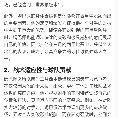
巧，已经达到了世界顶级水平。
此外，姆巴佩的身体素质也是他能够在西甲中脱颖而出
的重要因素。他的速度和爆发力使得他在与对手的对抗
中占据了巨大的优势。即使在面对强悍的西甲后防线
时，姆巴佩也能通过快速的突破和极具威胁的射门展现
自己的价值。因此，他在三月的西甲比赛中，凭借个人
出色的表现，成为了最具竞争力的最佳球员候选人之
一。
2、战术适应性与球队贡献
姆巴佩之所以成为三月西甲最佳球员的最有力竞争者，
不仅仅因为他的个人技术出众，更在于他对于球队战术
体系的高度适应。他能根据对手的不同特点调整自己的
位置和打法，灵活适应不同的比赛需求。例如，在对阵
实力较弱的对手时，姆巴佩常常表现出更多的进攻欲
望，通过个人突破形成威胁。而在面对强敌时，他则会