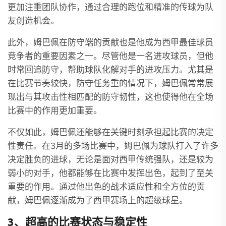
更加注重团队协作，通过合理的跑位和精准的传球为队
友创造机会。
此外，姆巴佩在防守端的贡献也是他成为西甲最佳球员
竞争者的重要因素之一。尽管他是一名进攻球员，但他
时常回追防守，帮助球队化解对手的进攻压力。尤其是
在比赛节奏较快，防守任务重的情况下，姆巴佩常常展
现出与其攻击性相匹配的防守韧性，这也使得他在全场
比赛中的作用更加重要。
不仅如此，姆巴佩还能够在关键时刻承担起比赛的决定
性责任。在3月的多场比赛中，姆巴佩为球队打入了许多
决定胜负的进球，无论是面对西甲传统强队，还是较为
弱小的对手，他都能够在比赛中发挥出色，起到了至关
重要的作用。通过他出色的战术适应性和全方位的贡
献，姆巴佩逐渐成为了西甲赛场上的超级球星。
3、超高的比赛状态与稳定性