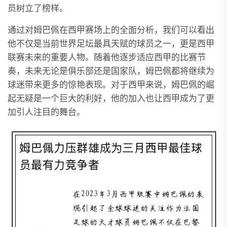
员树立了榜样。
通过对姆巴佩在西甲赛场上的全面分析，我们可以看出
他不仅是当前世界足坛最具天赋的球员之一，更是西甲
联赛未来的重要人物。随着他逐步适应西甲的比赛节
奏，未来无论是俱乐部还是国家队，姆巴佩都将继续为
球迷带来更多的惊艳表现。对于西甲来说，姆巴佩的崛
起无疑是一个巨大的利好，他的加入也让西甲成为了更
加引人注目的舞台。