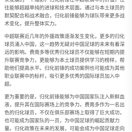
往能够超越单纯的进球和技术层面。通过与本土球员的
默契配合和战术融合，归化前锋能够为球队带来更多战
术变化，提升整体实力。
中超联赛近几年的外援政策逐渐发生变化，更多的归化
球员涌入中国，这一趋势无疑对中国足球的未来有着深
远的影响。费南多等优秀归化球员不仅能够在短期内提
升联赛竞争力，更能够为本土球员提供学习的榜样，帮
助他们提高水平。归化前锋的成功案例也可能成为其他
职业联赛中的标杆，吸引更多优秀的国际球员加入中
超。
更为重要的是，归化前锋能够为中国国家队注入新鲜血
液，提升其在国际赛场上的竞争力。费南多作为一名出
色的归化球员，不仅在俱乐部赛场上取得了巨大成功，
也可能成为国家队的一员，为中国足球的崛起贡献力
量。归化政策在未来的发展，可能会成为中国足球走向