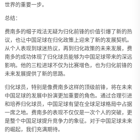
世界的重要一步。
总结：
费南多的帽子戏法无疑为归化前锋的价值引爆了新的热
议，也让中国足球在归化政策上迎来了新的发展契机。
从个人表现到球迷热议，再到归化政策的未来发展，费
南多的成功体现了归化球员能够为中国足球带来的深远
影响。他的三粒进球不仅为比赛增色，也为归化前锋的
未来发展提供了新的思路。
归化球员，特别是像费南多这样的顶级前锋，将在未来
中国足球的发展中扮演更加重要的角色。通过合理引进
和培养归化球员，中国足球有望在全球足球格局中占据
一席之地。费南多的表现不仅仅是一次个人的突破，更
是整个中国足球提升竞争力的象征。对于中国足球未来
的崛起，我们充满期待。