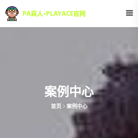
案例中心
首页
案例中心