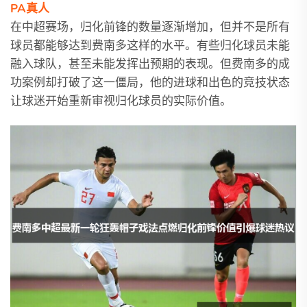
PA真人
在中超赛场，归化前锋的数量逐渐增加，但并不是所有
球员都能够达到费南多这样的水平。有些归化球员未能
融入球队，甚至未能发挥出预期的表现。但费南多的成
功案例却打破了这一僵局，他的进球和出色的竞技状态
让球迷开始重新审视归化球员的实际价值。