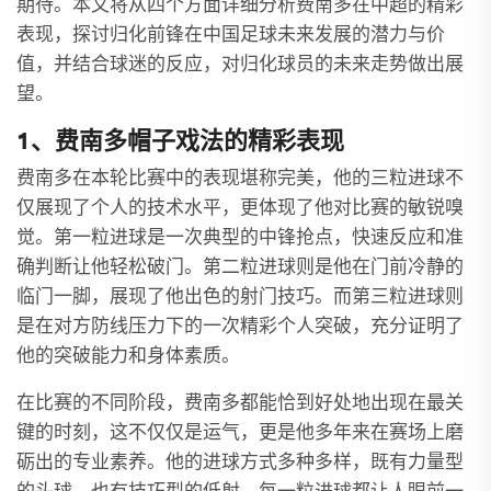
期待。本文将从四个方面详细分析费南多在中超的精彩
表现，探讨归化前锋在中国足球未来发展的潜力与价
值，并结合球迷的反应，对归化球员的未来走势做出展
望。
1、费南多帽子戏法的精彩表现
费南多在本轮比赛中的表现堪称完美，他的三粒进球不
仅展现了个人的技术水平，更体现了他对比赛的敏锐嗅
觉。第一粒进球是一次典型的中锋抢点，快速反应和准
确判断让他轻松破门。第二粒进球则是他在门前冷静的
临门一脚，展现了他出色的射门技巧。而第三粒进球则
是在对方防线压力下的一次精彩个人突破，充分证明了
他的突破能力和身体素质。
在比赛的不同阶段，费南多都能恰到好处地出现在最关
键的时刻，这不仅仅是运气，更是他多年来在赛场上磨
砺出的专业素养。他的进球方式多种多样，既有力量型