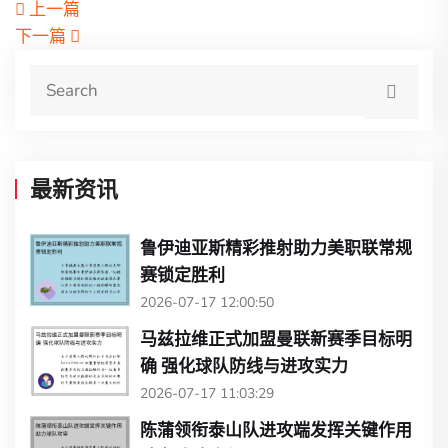
上一篇
下一篇
最新资讯
鲁伊迪亚斯精彩推射助力美职联常规
赛锁定胜利
2026-07-17 12:00:50
马兹拉维正式加盟曼联新赛季目标明
确 强化球队防线与进攻实力
2026-07-17 11:03:29
陈蒲领衔泰山队进攻端发挥关键作用