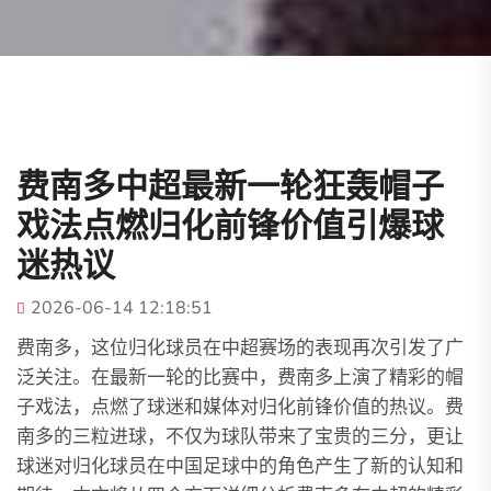
费南多中超最新一轮狂轰帽子
戏法点燃归化前锋价值引爆球
迷热议
2026-06-14 12:18:51
费南多，这位归化球员在中超赛场的表现再次引发了广
泛关注。在最新一轮的比赛中，费南多上演了精彩的帽
子戏法，点燃了球迷和媒体对归化前锋价值的热议。费
南多的三粒进球，不仅为球队带来了宝贵的三分，更让
球迷对归化球员在中国足球中的角色产生了新的认知和