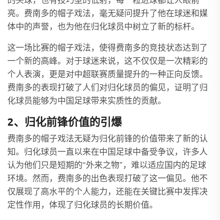
的头球，也有技巧型的低射，每一粒进球都让人眼前一
亮。费南多的帽子戏法，毫无疑问提升了他在球迷和媒
体中的声誉，也为他在归化球员中树立了新的标杆。
这一场比赛的帽子戏法，使得费南多的竞技状态达到了
一个新的高峰。对于球迷来说，这不仅仅是一次精彩的
个人表演，更是对中超联赛质量提升的一种正向反馈。
费南多的表现打破了人们对归化球员的偏见，证明了归
化球员能够为中国足球带来实质性的贡献。
2、归化前锋价值的引爆
费南多的帽子戏法无疑为归化前锋的价值带来了新的认
知。归化球员一直以来在中国足球中备受争议，许多人
认为他们只是短期的“外来之物”，难以适应国内的足球
环境。然而，费南多的出色表现打破了这一偏见。他不
仅展现了高水平的个人能力，还能在关键比赛中发挥决
定性作用，体现了归化球员的长期价值。