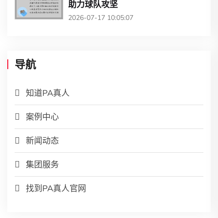
助力球队攻坚
2026-07-17 10:05:07
导航
知道PA真人
案例中心
新闻动态
集团服务
找到PA真人官网