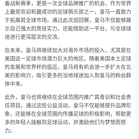
备战新赛季，更是一次全球品牌推广的机会。作为世界
上最受欢迎和最成功的足球俱乐部之一，皇马一直致力
于拓展其全球市场。通过此次巡回赛，皇马不仅能够展
示自己强大的竞技实力，还能借助这一平台，与全球球
迷进行更深层次的交流。
在未来，皇马将继续加大对海外市场的投入，尤其是在
美国这一足球市场潜力巨大的地区。随着美国本土足球
的发展和世界杯的临近，皇马将有机会进一步扩大在北
美的影响力，吸引更多的当地球迷加入到皇马的粉丝群
体中来。
此外，皇马也将继续在全球范围内推广其青训和社会责
任项目。通过这些公益活动，皇马不仅能够提升品牌形
象，还能够在全球范围内传播足球的积极影响，帮助更
多的年轻人接触到足球运动，并激励他们为梦想而努
力。