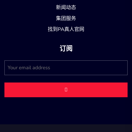
新闻动态
集团服务
找到PA真人官网
订阅