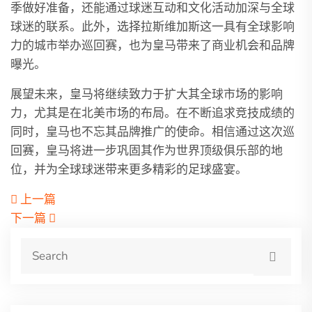
季做好准备，还能通过球迷互动和文化活动加深与全球
球迷的联系。此外，选择拉斯维加斯这一具有全球影响
力的城市举办巡回赛，也为皇马带来了商业机会和品牌
曝光。
展望未来，皇马将继续致力于扩大其全球市场的影响
力，尤其是在北美市场的布局。在不断追求竞技成绩的
同时，皇马也不忘其品牌推广的使命。相信通过这次巡
回赛，皇马将进一步巩固其作为世界顶级俱乐部的地
位，并为全球球迷带来更多精彩的足球盛宴。
上一篇
下一篇