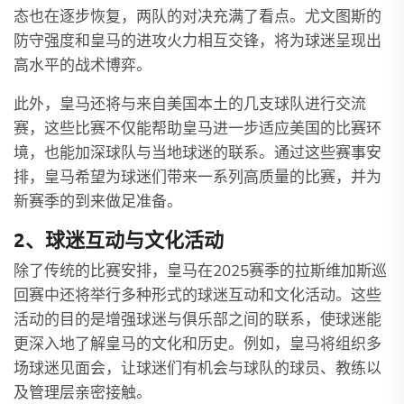
态也在逐步恢复，两队的对决充满了看点。尤文图斯的
防守强度和皇马的进攻火力相互交锋，将为球迷呈现出
高水平的战术博弈。
此外，皇马还将与来自美国本土的几支球队进行交流
赛，这些比赛不仅能帮助皇马进一步适应美国的比赛环
境，也能加深球队与当地球迷的联系。通过这些赛事安
排，皇马希望为球迷们带来一系列高质量的比赛，并为
新赛季的到来做足准备。
2、球迷互动与文化活动
除了传统的比赛安排，皇马在2025赛季的拉斯维加斯巡
回赛中还将举行多种形式的球迷互动和文化活动。这些
活动的目的是增强球迷与俱乐部之间的联系，使球迷能
更深入地了解皇马的文化和历史。例如，皇马将组织多
场球迷见面会，让球迷们有机会与球队的球员、教练以
及管理层亲密接触。