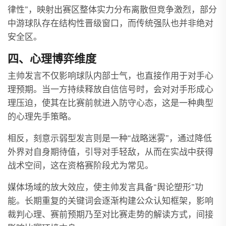
律性”，映射出赛区整体实力分布离散但竞争激烈，部分
中游球队存在结构性晋级窗口，而传统强队也并非绝对
安全区。
四、心理博弈维度
主帅发言不仅影响球队内部士气，也直接作用于对手心
理预期。当一方持续释放自信信号时，会对对手形成心
理压迫，使其在比赛前就进入防守心态，这是一种典型
的心理先手策略。
相反，刻意示弱型发言则是一种“战略迷雾”，通过降低
外界对自身期待值，引导对手轻敌，从而在实战中获得
战术空间，这在资格赛阶段尤为常见。
媒体场域的放大效应，使主帅发言具备“舆论塑形”功
能。长期重复的关键词会逐渐构建公众认知框架，影响
裁判心理、赛前预期乃至对比赛走势的解读方式，间接