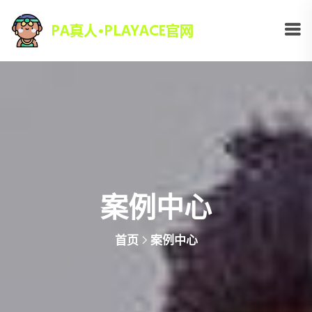
案例中心
首页
案例中心