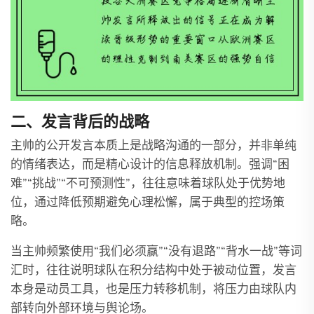
二、发言背后的战略
主帅的公开发言本质上是战略沟通的一部分，并非单纯
的情绪表达，而是精心设计的信息释放机制。强调“困
难”“挑战”“不可预测性”，往往意味着球队处于优势地
位，通过降低预期避免心理松懈，属于典型的控场策
略。
当主帅频繁使用“我们必须赢”“没有退路”“背水一战”等词
汇时，往往说明球队在积分结构中处于被动位置，发言
本身是动员工具，也是压力转移机制，将压力由球队内
部转向外部环境与舆论场。