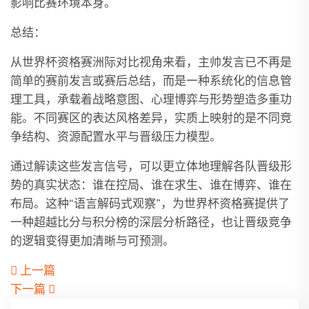
影响比赛环境本身。
总结：
从世界杯资格赛洲际对比视角来看，主帅发言已不再是
简单的赛前发言或赛后总结，而是一种系统化的信息管
理工具，承载着战略意图、心理博弈与形势塑造多重功
能。不同赛区的表达风格差异，实质上映射的是不同竞
争结构、资源配置水平与晋级压力模型。
通过解读这些发言信号，可以更立体地理解各队晋级形
势的真实状态：谁在控局、谁在求生、谁在博弈、谁在
布局。这种“语言解码式观察”，为世界杯资格赛提供了
一种超越比分与积分榜的深层分析路径，也让晋级竞争
的逻辑变得更加清晰与可预测。
上一篇
下一篇