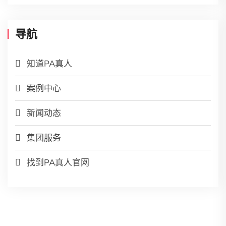
导航
知道PA真人
案例中心
新闻动态
集团服务
找到PA真人官网