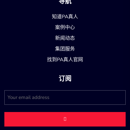
导航
知道PA真人
案例中心
新闻动态
集团服务
找到PA真人官网
订阅