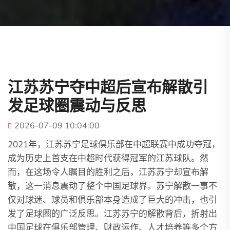
江苏苏宁夺中超后宣布解散引
发足球圈震动与反思
2026-07-09 10:04:00
2021年，江苏苏宁足球俱乐部在中超联赛中成功夺冠，
成为历史上首支在中超时代获得冠军的江苏球队。然
而，在这场令人瞩目的胜利之后，江苏苏宁却宣布解
散，这一消息震动了整个中国足球界。苏宁解散一事不
仅对球迷、球员和俱乐部本身造成了巨大的冲击，也引
发了足球圈的广泛反思。江苏苏宁的解散背后，折射出
中国足球在俱乐部管理、财政运作、人才培养等多个方