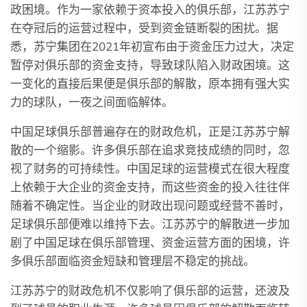
政困境。作为一家依赖于资本投入的俱乐部，江苏苏宁
在夺冠后的运营过程中，受到资金链断裂的困扰。据
悉，苏宁集团在2021年初宣布由于资金压力过大，决定
暂停对俱乐部的资金支持，导致球队陷入财政困境。这
一变化的直接后果便是俱乐部的解散，原本拥有强大实
力的球队，一夜之间面临解体。
中国足球俱乐部普遍存在的财政危机，正是江苏苏宁解
散的一个缩影。许多俱乐部在追求竞技成绩的同时，忽
视了财务的可持续性。中国足球的运营模式在很大程度
上依赖于大企业的资金支持，而这些资金的投入往往伴
随着不确定性。当企业的财政出现问题或经营不善时，
足球俱乐部便难以维持下去。江苏苏宁的解散进一步加
剧了中国足球在俱乐部管理、资金运营方面的困境，许
多俱乐部面临资金短缺和管理层不稳定的挑战。
江苏苏宁的财政危机不仅影响了俱乐部的运营，还波及