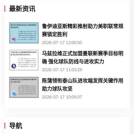
最新资讯
鲁伊迪亚斯精彩推射助力美职联常规
赛锁定胜利
2026-07-17 12:00:50
马兹拉维正式加盟曼联新赛季目标明
确 强化球队防线与进攻实力
2026-07-17 11:03:29
陈蒲领衔泰山队进攻端发挥关键作用
助力球队攻坚
2026-07-17 10:05:07
导航