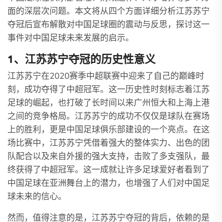
面的深层次问题。本文将从四个方面详细分析江苏苏宁
夺冠后宣布解散对中国足球圈的震动与反思，探讨这一
事件对中国足球未来发展的启示。
1、江苏苏宁夺冠的历史性意义
江苏苏宁在2020赛季中超联赛中迎来了自己的巅峰时
刻，成功夺得了中超冠军。这一历史性时刻标志着江苏
足球的崛起，也打破了长时间以来广州恒大和上海上港
之间的竞争格局。江苏苏宁的成功不仅仅是球队在赛场
上的胜利，更是中国足球俱乐部建设的一个亮点。在这
场比赛中，江苏苏宁凭借着强大的整体实力、出色的团
队配合以及来自外援的强大支持，击败了多支强队，最
终获得了中超冠军。这一成就让许多足球爱好者看到了
中国足球在亚洲舞台上的潜力，也增强了人们对中国足
球未来的信心。
然而，值得注意的是，江苏苏宁夺冠的背后，依赖的是