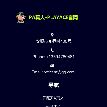
安顺市克辱村400号
Phone: +13594780481
Email: reticent@qq.com
导航
知道PA真人
案例中心