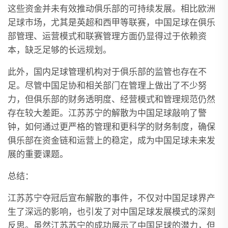
这些资金并未有效推动俱乐部的可持续发展。相比欧洲
足球市场，尤其是英超和西甲等联赛，中国足球在俱乐
部管理、运营模式和联赛管理方面仍显得过于依赖资
本，缺乏足够的长远规划。
此外，国内足球管理机构对于俱乐部的监管也存在不
足。尽管中国足协和相关部门在管理上做出了不少努
力，但俱乐部的财务透明度、经营模式和管理规范仍然
存在较大差距。江苏苏宁的解散为中国足球敲响了警
钟，如何通过更严格的管理和更科学的财务制度，确保
俱乐部在资金链和运营上的稳定，成为中国足球未来发
展的重要课题。
总结：
江苏苏宁夺冠后宣布解散的事件，不仅对中国足球界产
生了深远的影响，也引发了对中国足球发展模式的深刻
反思。虽然江苏苏宁的成功展示了中国足球的潜力，但