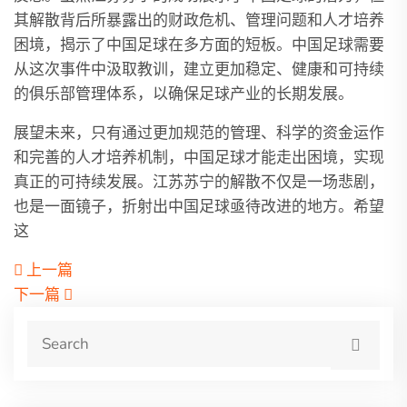
其解散背后所暴露出的财政危机、管理问题和人才培养
困境，揭示了中国足球在多方面的短板。中国足球需要
从这次事件中汲取教训，建立更加稳定、健康和可持续
的俱乐部管理体系，以确保足球产业的长期发展。
展望未来，只有通过更加规范的管理、科学的资金运作
和完善的人才培养机制，中国足球才能走出困境，实现
真正的可持续发展。江苏苏宁的解散不仅是一场悲剧，
也是一面镜子，折射出中国足球亟待改进的地方。希望
这
上一篇
下一篇