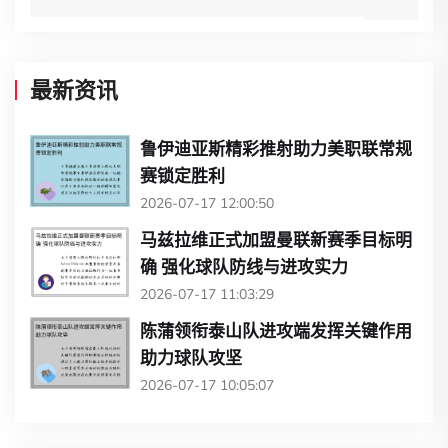
最新资讯
鲁伊迪亚斯精彩推射助力美职联常规
赛锁定胜利
2026-07-17 12:00:50
马兹拉维正式加盟曼联新赛季目标明
确 强化球队防线与进攻实力
2026-07-17 11:03:29
陈蒲领衔泰山队进攻端发挥关键作用
助力球队攻坚
2026-07-17 10:05:07