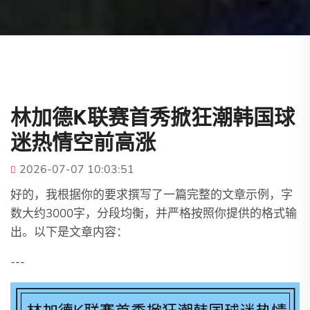
林加德K联赛首秀掀狂潮韩国球
迷热情空前高涨
2026-07-07 10:03:51
好的，我根据你的要求撰写了一篇完整的文章示例，字
数大约3000字，分段均衡，并严格按照你提供的格式输
出。以下是文章内容：
---