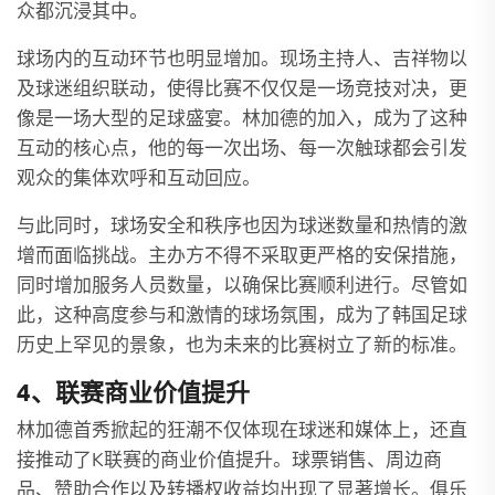
众都沉浸其中。
球场内的互动环节也明显增加。现场主持人、吉祥物以
及球迷组织联动，使得比赛不仅仅是一场竞技对决，更
像是一场大型的足球盛宴。林加德的加入，成为了这种
互动的核心点，他的每一次出场、每一次触球都会引发
观众的集体欢呼和互动回应。
与此同时，球场安全和秩序也因为球迷数量和热情的激
增而面临挑战。主办方不得不采取更严格的安保措施，
同时增加服务人员数量，以确保比赛顺利进行。尽管如
此，这种高度参与和激情的球场氛围，成为了韩国足球
历史上罕见的景象，也为未来的比赛树立了新的标准。
4、联赛商业价值提升
林加德首秀掀起的狂潮不仅体现在球迷和媒体上，还直
接推动了K联赛的商业价值提升。球票销售、周边商
品、赞助合作以及转播权收益均出现了显著增长。俱乐