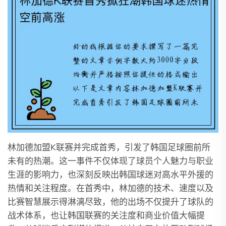
林加德加盟K联赛并完成首秀，引发了韩国足球圈前所
未有的热潮。这一事件不仅体现了球员个人魅力与职业
生涯的影响力，也深刻反映出韩国球迷对高水平外援的
热情和关注程度。在首秀中，林加德的技术、速度以及
比赛智慧展示得淋漓尽致，他的出场不仅提升了球队的
战术体系，也让韩国联赛的关注度和商业价值大幅提