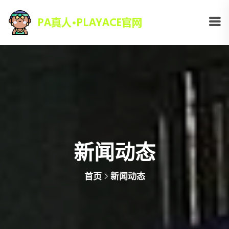
新闻动态
首页
新闻动态