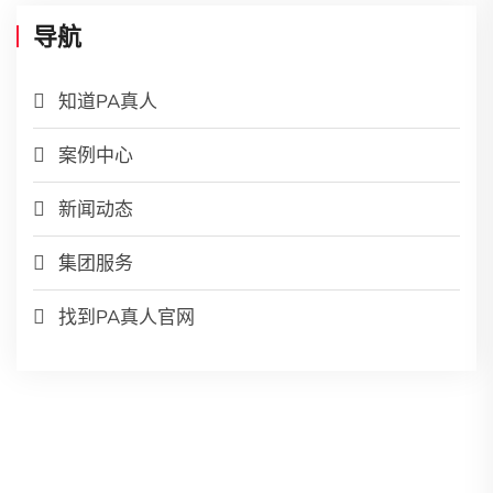
导航
知道PA真人
案例中心
新闻动态
集团服务
找到PA真人官网