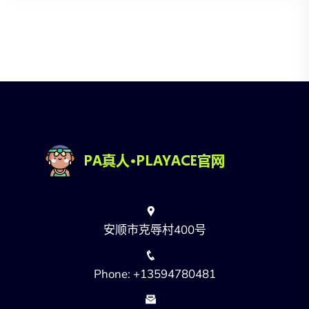
安顺市克辱村400号
Phone: +13594780481