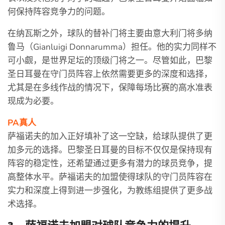
何保持阵容竞争力的问题。
在纳瓦斯之外，球队的替补门将主要由意大利门将多纳
鲁马（Gianluigi Donnarumma）担任。他的实力同样不
可小觑，是世界足坛的顶级门将之一。尽管如此，巴黎
圣日耳曼在守门员阵容上依然需要更多的深度和选择，
尤其是在多线作战的情况下，保障每场比赛的高水准表
现成为必要。
PA真人
萨福诺夫的加入正好填补了这一空缺，给球队提供了更
加多元的选择。巴黎圣日耳曼的目标不仅仅是保持现有
阵容的稳定性，还希望通过更多有潜力的球员竞争，提
高整体水平。萨福诺夫的加盟使得球队的守门员阵容在
实力和深度上得到进一步强化，为教练组提供了更多战
术选择。