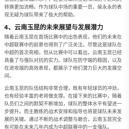
转换更加流畅。作为球队中场的重要一员，侯永永的表
现无疑为球队带来了极大的帮助。
4、云南玉昆的未来展望与发展潜力
随着云南玉昆在首场比赛中的出色表现，他们的未来在
中超联赛中的前景也得到了广泛关注。尽管这是球队在
中超的首次亮相，但从比赛中可以看出，云南玉昆已经
具备了与强队对抗的实力。球队在防守端的稳固，以及
在进攻端的高效表现，都展示了他们潜力巨大的发展空
间。
云南玉昆的队伍结构非常合理，既有年轻球员的冲劲，
也有经验丰富的老将做支撑。在接下来的比赛中，随着
队员们之间的默契不断增加，球队的整体水平有望进一
步提升。而主教练的战术安排和指导也将是球队未来发
展的关键。通过不断的战术调整与磨合，云南玉昆完全
有可能在未来几年内成为中超联赛中的一支强队。