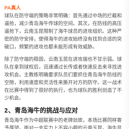
PA真人
球队在防守端的策略非常明确：首先通过中场的拦截和
逼抢，减少青岛海牛传球的空间。其次，在防线的高压
逼抢下，云南玉昆限制了海牛球员的进攻组织。这种严
密的防守安排，使得海牛的进攻始终没有找到合适的突
破口，频繁的进攻也都未能形成有效威胁。
除了防守端的稳固，云南玉昆在进攻端也不甘示弱。球
队在拿到球权后，迅速通过长传或者快速反击来寻找进
攻机会。主教练明确要求队员们要抓住青岛海牛防线的
空隙，利用速度和灵活性来撕开对方的防守。这一战术
在比赛中得到了很好的执行，也为球队的胜利创造了不
少机会。
2、青岛海牛的挑战与应对
青岛海牛作为中超联赛中的老牌劲旅，本场比赛同样寄
予厚望。面对一支实力上不容小觑的云南玉昆，海牛显