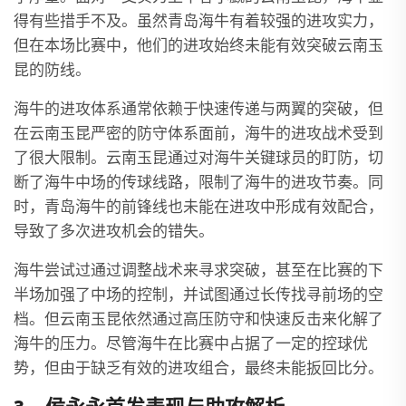
得有些措手不及。虽然青岛海牛有着较强的进攻实力，
但在本场比赛中，他们的进攻始终未能有效突破云南玉
昆的防线。
海牛的进攻体系通常依赖于快速传递与两翼的突破，但
在云南玉昆严密的防守体系面前，海牛的进攻战术受到
了很大限制。云南玉昆通过对海牛关键球员的盯防，切
断了海牛中场的传球线路，限制了海牛的进攻节奏。同
时，青岛海牛的前锋线也未能在进攻中形成有效配合，
导致了多次进攻机会的错失。
海牛尝试过通过调整战术来寻求突破，甚至在比赛的下
半场加强了中场的控制，并试图通过长传找寻前场的空
档。但云南玉昆依然通过高压防守和快速反击来化解了
海牛的压力。尽管海牛在比赛中占据了一定的控球优
势，但由于缺乏有效的进攻组合，最终未能扳回比分。