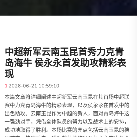
中超新军云南玉昆首秀力克青
岛海牛 侯永永首发助攻精彩表
现
2026-06-21 10:59:10
本篇文章将详细阐述中超新军云南玉昆在其首场中超联
赛中力克青岛海牛的精彩表现，以及侯永永在首发中的
出色助攻。云南玉昆作为中超的新人，面对青岛海牛这
一强劲对手，凭借全体队员的努力以及战术上的安排，
成功地取得了胜利。本场比赛的亮点包括云南玉昆的稳