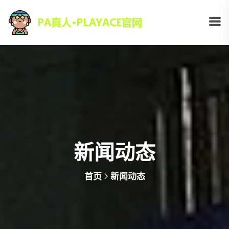
新闻动态
首页
新闻动态