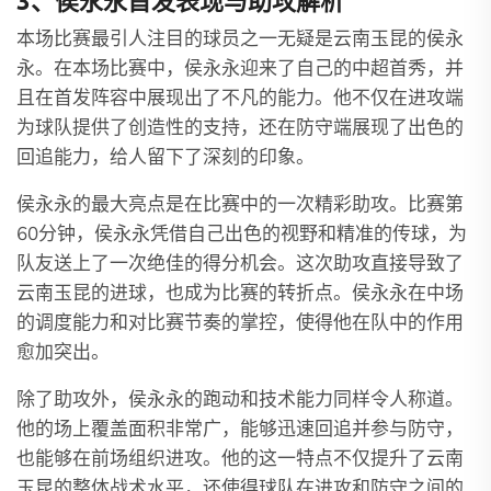
3、侯永永首发表现与助攻解析
本场比赛最引人注目的球员之一无疑是云南玉昆的侯永
永。在本场比赛中，侯永永迎来了自己的中超首秀，并
且在首发阵容中展现出了不凡的能力。他不仅在进攻端
为球队提供了创造性的支持，还在防守端展现了出色的
回追能力，给人留下了深刻的印象。
侯永永的最大亮点是在比赛中的一次精彩助攻。比赛第
60分钟，侯永永凭借自己出色的视野和精准的传球，为
队友送上了一次绝佳的得分机会。这次助攻直接导致了
云南玉昆的进球，也成为比赛的转折点。侯永永在中场
的调度能力和对比赛节奏的掌控，使得他在队中的作用
愈加突出。
除了助攻外，侯永永的跑动和技术能力同样令人称道。
他的场上覆盖面积非常广，能够迅速回追并参与防守，
也能够在前场组织进攻。他的这一特点不仅提升了云南
玉昆的整体战术水平，还使得球队在进攻和防守之间的