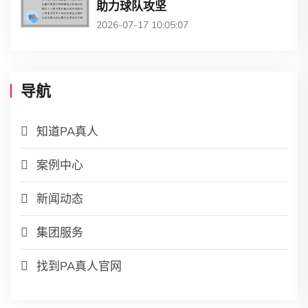
助力球队攻坚
2026-07-17 10:05:07
导航
知道PA真人
案例中心
新闻动态
集团服务
找到PA真人官网