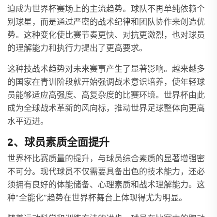
迫成为世界杯赛场上的主流趋势。球队不再单纯依赖个
别球星，而是通过严密的战术纪律和团队协作来创造优
势。这种变化使比赛节奏更快、对抗更激烈，也对球员
的理解能力和执行力提出了更高要求。
这种技战术趋势对未来赛事产生了显著影响。越来越多
的国家在青训阶段就开始强调战术意识培养，使年轻球
员能够适应高强度、高复杂度的比赛环境。世界杯由此
成为全球战术革新的风向标，推动世界足球整体向更高
水平迈进。
2、球员素质全面提升
世界杯比赛质量的提升，与球员综合素质的显著增强密
不可分。现代球员不仅需要具备出色的技术能力，还必
须拥有良好的体能储备、心理素质和战术理解能力。这
种“全能化”趋势在世界杯舞台上体现得尤为明显。