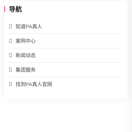
导航
知道PA真人
案例中心
新闻动态
集团服务
找到PA真人官网