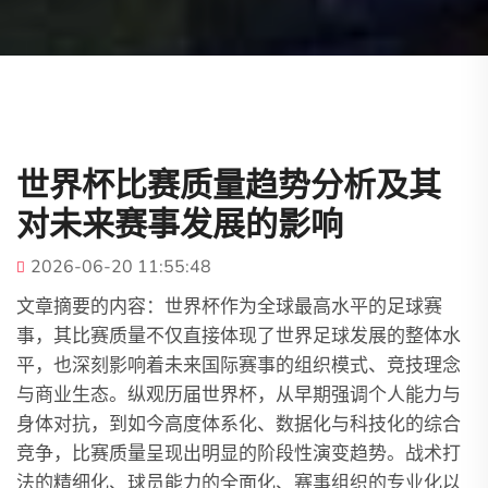
世界杯比赛质量趋势分析及其
对未来赛事发展的影响
2026-06-20 11:55:48
文章摘要的内容：世界杯作为全球最高水平的足球赛
事，其比赛质量不仅直接体现了世界足球发展的整体水
平，也深刻影响着未来国际赛事的组织模式、竞技理念
与商业生态。纵观历届世界杯，从早期强调个人能力与
身体对抗，到如今高度体系化、数据化与科技化的综合
竞争，比赛质量呈现出明显的阶段性演变趋势。战术打
法的精细化、球员能力的全面化、赛事组织的专业化以