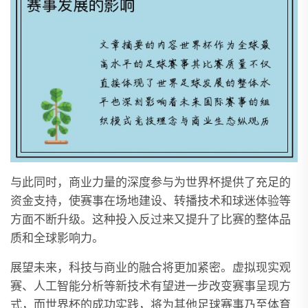
与此同时，商业力量的深度参与为世界杯提供了充足的
资金支持，使赛事在场地建设、转播技术和球迷体验等
方面不断升级。这种投入反过来又提升了比赛的整体品
质和全球影响力。
展望未来，科技与商业的融合将更加紧密。虚拟现实观
赛、人工智能分析等新技术有望进一步改变赛事呈现方
式，而世界杯的成功实践，将为其他足球赛事乃至体育