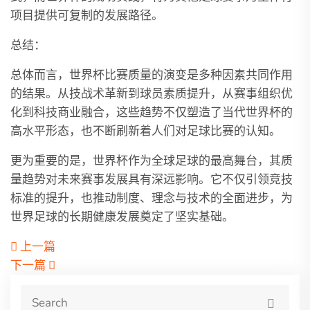
项目提供可复制的发展路径。
总结：
总体而言，世界杯比赛质量的演变是多种因素共同作用
的结果。从技战术革新到球员素质提升，从赛事组织优
化到科技商业融合，这些趋势不仅塑造了当代世界杯的
高水平形态，也不断刷新着人们对足球比赛的认知。
更为重要的是，世界杯作为全球足球的最高舞台，其质
量趋势对未来赛事发展具有深远影响。它不仅引领竞技
标准的提升，也推动制度、理念与技术的全面进步，为
世界足球的长期健康发展奠定了坚实基础。
上一篇
下一篇