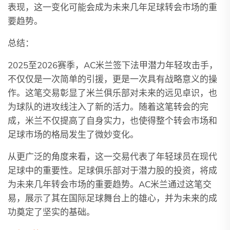
表现，这一变化可能会成为未来几年足球转会市场的重
要趋势。
总结：
2025至2026赛季，AC米兰签下法甲潜力年轻攻击手，
不仅仅是一次简单的引援，更是一次具有战略意义的操
作。这笔交易彰显了米兰俱乐部对未来的远见卓识，也
为球队的进攻线注入了新的活力。随着这笔转会的完
成，米兰不仅提高了自身实力，也使得整个转会市场和
足球市场的格局发生了微妙变化。
从更广泛的角度来看，这一交易代表了年轻球员在现代
足球中的重要性。足球俱乐部对于潜力股的投资，将成
为未来几年转会市场的重要趋势。AC米兰通过这笔交
易，展示了其在国际足球舞台上的雄心，并为未来的成
功奠定了坚实的基础。