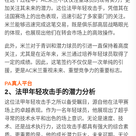
在这个过程中，AC米兰不仅仅注重球员的现有实力，更
加关注其未来的潜力。这位法甲年轻攻击手，凭借其在
法国赛场上的出色表现，迅速引起了多家豪门的关注。
米兰能够迅速完成这笔交易，既是俱乐部高层战略眼光
的体现，也展现出他们在转会市场上的高效操作。
此外，米兰对于青训和潜力球员的引进一直保持着高度
关注，尤其是在近年来，米兰通过培养年轻球员取得了
一定的成绩。因此，这笔签约不仅仅是一次单纯的引
援，更是AC米兰重视未来、重塑竞争力的重要标志。
PA真人平台
2、法甲年轻攻击手的潜力分析
这位法甲年轻攻击手之所以备受瞩目，源自他在法甲赛
场上的卓越表现。作为一名年轻球员，他展现出了超乎
寻常的技术水平和出色的场上意识。无论是速度、技
术、还是战术执行力，这位攻击手都具有强大的综合素
质。更重要的是，他的成长潜力巨大，未来可期。无论