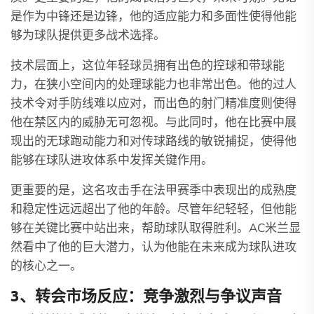
是作为中锋还是边锋，他的适应能力和多面性使得他能
够为球队提供更多战术选择。
技术层面上，这位年轻球员拥有出色的控球和带球能
力，在狭小空间内的处理球能力也非常出色。他的过人
技术令对手防线难以应对，而出色的射门精准度则使得
他在禁区内的威胁无可忽视。与此同时，他在比赛中展
现出的无球跑动能力和对传球路线的敏锐捕捉，使得他
能够在球队进攻体系中发挥关键作用。
更重要的是，这名攻击手在法甲赛季中表现出的成熟度
和稳定性远远超出了他的年龄。尽管年纪轻轻，但他能
够在关键比赛中站出来，帮助球队取得胜利。AC米兰显
然看中了他的巨大潜力，认为他能在未来成为球队进攻
的核心之一。
3、转会市场反应：竞争激烈与争议声音