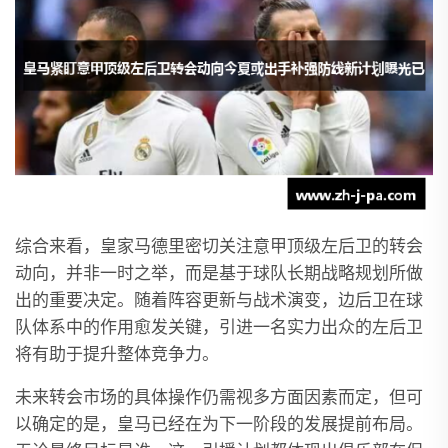
综合来看，皇家马德里密切关注意甲顶级左后卫的转会
动向，并非一时之举，而是基于球队长期战略规划所做
出的重要决定。随着阵容更新与战术演变，边后卫在球
队体系中的作用愈发关键，引进一名实力出众的左后卫
将有助于提升整体竞争力。
未来转会市场的具体操作仍需视多方面因素而定，但可
以确定的是，皇马已经在为下一阶段的发展提前布局。