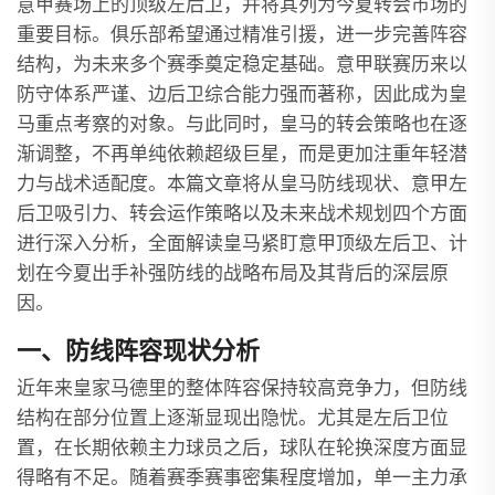
意甲赛场上的顶级左后卫，并将其列为今夏转会市场的
重要目标。俱乐部希望通过精准引援，进一步完善阵容
结构，为未来多个赛季奠定稳定基础。意甲联赛历来以
防守体系严谨、边后卫综合能力强而著称，因此成为皇
马重点考察的对象。与此同时，皇马的转会策略也在逐
渐调整，不再单纯依赖超级巨星，而是更加注重年轻潜
力与战术适配度。本篇文章将从皇马防线现状、意甲左
后卫吸引力、转会运作策略以及未来战术规划四个方面
进行深入分析，全面解读皇马紧盯意甲顶级左后卫、计
划在今夏出手补强防线的战略布局及其背后的深层原
因。
一、防线阵容现状分析
近年来皇家马德里的整体阵容保持较高竞争力，但防线
结构在部分位置上逐渐显现出隐忧。尤其是左后卫位
置，在长期依赖主力球员之后，球队在轮换深度方面显
得略有不足。随着赛季赛事密集程度增加，单一主力承