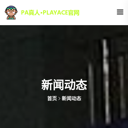
新闻动态
首页
新闻动态