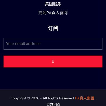
集团服务
找到PA真人官网
订阅
Copyright © 2026 - All Rights Reserved
PA真人集团
.
网站地图