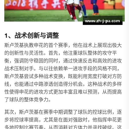
1、战术创新与调整
斯卢茨基执教申花的首个赛季，他在战术上展现出极大
的创新性与灵活性。首先，他注重球队整体的攻守平
衡，强调防守稳固的同时，通过快速反击和高效的进攻
战术压制对手。与以往依赖单一进攻手段的风格不同，
斯卢茨基尝试多种战术变换，既能利用宽度打破对方防
线，也能通过中路渗透创造得分机会。这种战术的多样
性使得申花的进攻方式更加丰富且难以预测，从而提高
了球队的整体竞争力。
其次，斯卢茨基在赛季中期调整了球队的控球比例，逐
步将控球率提高，尤其是在面对强敌时，他指挥申花更
多地控制比赛节奏，从而消耗对方体力并寻找破绽。这