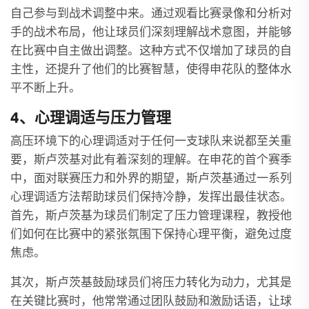
自己参与到战术调整中来。通过观看比赛录像和分析对
手的战术布局，他让球员们深刻理解战术意图，并能够
在比赛中自主做出调整。这种方式不仅增加了球员的自
主性，还提升了他们的比赛智慧，使得申花队的整体水
平不断上升。
4、心理调适与压力管理
高压环境下的心理调适对于任何一支球队来说都至关重
要，斯卢茨基对此有着深刻的理解。在申花的首个赛季
中，面对联赛压力和外界的期望，斯卢茨基通过一系列
心理调适方法帮助球员们保持冷静，发挥出最佳状态。
首先，斯卢茨基为球员们制定了压力管理课程，教授他
们如何在比赛中的紧张氛围下保持心理平衡，避免过度
焦虑。
其次，斯卢茨基鼓励球员们将压力转化为动力，尤其是
在关键比赛时，他常常通过团队鼓励和激励话语，让球