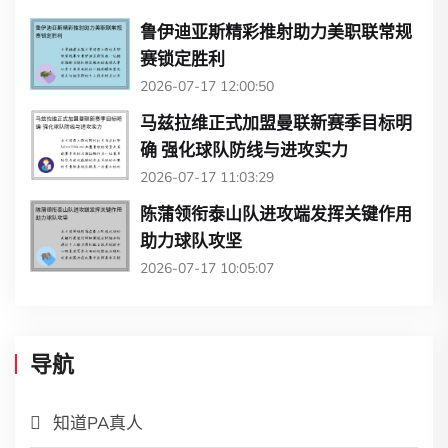
鲁伊迪亚斯精彩推射助力美职联常规
赛锁定胜利
2026-07-17 12:00:50
马兹拉维正式加盟曼联新赛季目标明
确 强化球队防线与进攻实力
2026-07-17 11:03:29
陈蒲领衔泰山队进攻端发挥关键作用
助力球队攻坚
2026-07-17 10:05:07
导航
知道PA真人