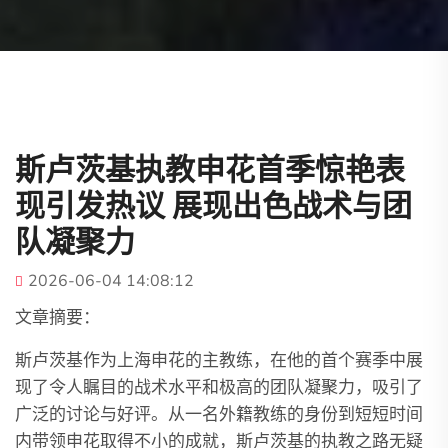
斯卢茨基执教申花首季惊艳表
现引发热议 展现出色战术与团
队凝聚力
2026-06-04 14:08:12
文章摘要：
斯卢茨基作为上海申花的主教练，在他的首个赛季中展
现了令人瞩目的战术水平和极高的团队凝聚力，吸引了
广泛的讨论与好评。从一名外籍教练的身份到短短时间
内带领申花取得不小的成就，斯卢茨基的执教之路无疑