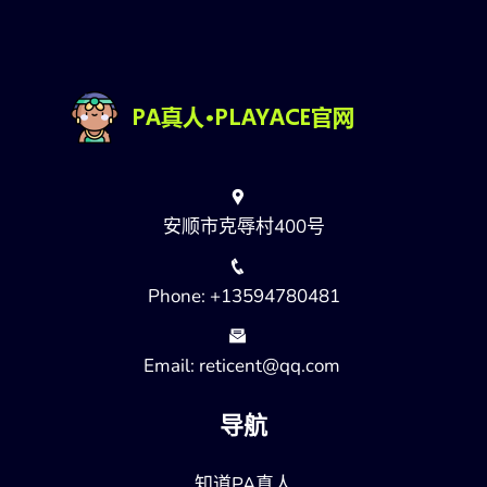
安顺市克辱村400号
Phone: +13594780481
Email: reticent@qq.com
导航
知道PA真人