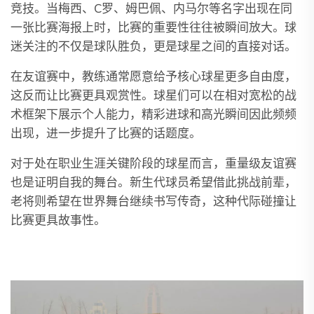
竞技。当梅西、C罗、姆巴佩、内马尔等名字出现在同
一张比赛海报上时，比赛的重要性往往被瞬间放大。球
迷关注的不仅是球队胜负，更是球星之间的直接对话。
在友谊赛中，教练通常愿意给予核心球星更多自由度，
这反而让比赛更具观赏性。球星们可以在相对宽松的战
术框架下展示个人能力，精彩进球和高光瞬间因此频频
出现，进一步提升了比赛的话题度。
对于处在职业生涯关键阶段的球星而言，重量级友谊赛
也是证明自我的舞台。新生代球员希望借此挑战前辈，
老将则希望在世界舞台继续书写传奇，这种代际碰撞让
比赛更具故事性。