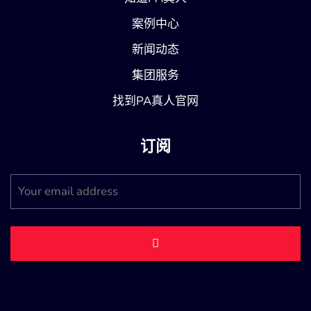
案例中心
新闻动态
集团服务
找到PA真人官网
订阅