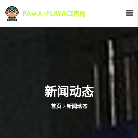
新闻动态
首页
新闻动态