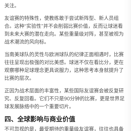
关注。
友谊赛的特殊性，使教练敢于尝试新阵型、新人员组
合。这种“实验性”并不会削弱比赛价值，反而让球迷看
到未来大赛的潜在走向。某些重量级对阵，甚至被视为
战术潮流的风向标。
当南美球队的灵性与欧洲球队的纪律正面相遇时，比赛
往往呈现出极强的对比美感。球迷不仅在看比分，更在
观察哪种足球理念更具说服力，这种思考本身就提升了
比赛的层次。
正因为战术层面的丰富性，某些国际友谊赛会被反复研
究、反复回看。它们不只是90分钟的比赛，更是世界足
球发展脉络中的一个重要切片。
四、全球影响与商业价值
不可忽视的是，最受期待的重量级友谊赛，往往也具备