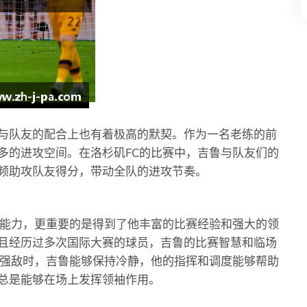
与队友的配合上也有着极高的默契。作为一名老练的前
多的进攻空间。在洛杉矶FC的比赛中，吉鲁与队友们的
频助攻队友得分，带动全队的进攻节奏。
球能力，更重要的是得到了他丰富的比赛经验和强大的领
且经历过多次国际大赛的球员，吉鲁的比赛智慧和临场
对强敌时，吉鲁能够保持冷静，他的指挥和调度能够帮助
总是能够在场上发挥领袖作用。