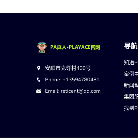
导航
知道P
安顺市克辱村400号
案例
Phone: +13594780481
新闻
Email: reticent@qq.com
集团
找到