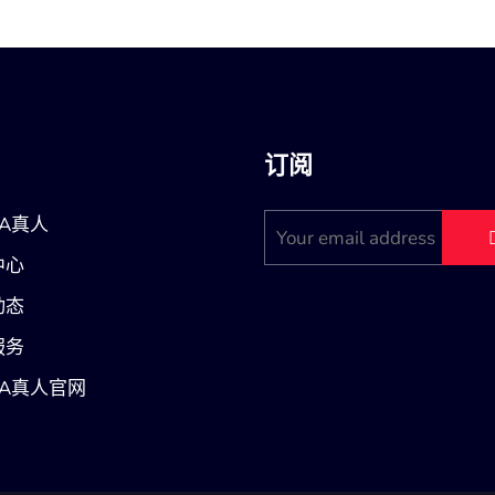
订阅
A真人
中心
动态
服务
PA真人官网