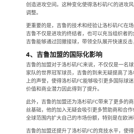
创造进攻空间。这种变化使得洛杉矶FC的进攻
调整。
更重要的是，吉鲁的技术和经验让洛杉矶FC在
吉鲁不仅是进攻的终结者，也可以充当组织者的
吉鲁能够通过回撤接球，带领全队展开快速反击
4、吉鲁加盟的国际化影响
吉鲁的加盟对于洛杉矶FC来说，不仅仅是一名
家队的世界冠军球员，吉鲁的到来无疑提高了洛
上的声誉，使得洛杉矶FC能够吸引更多国际球
价值和商业潜力因此得到了提升。
此外，吉鲁的加盟还为洛杉矶FC带来了更多的
丝基础，他的加入无疑会吸引更多赞助商和合作
全球范围内扩大自己的市场份额，特别是在欧洲
吉鲁的加盟还提升了洛杉矶FC的竞技水平，使