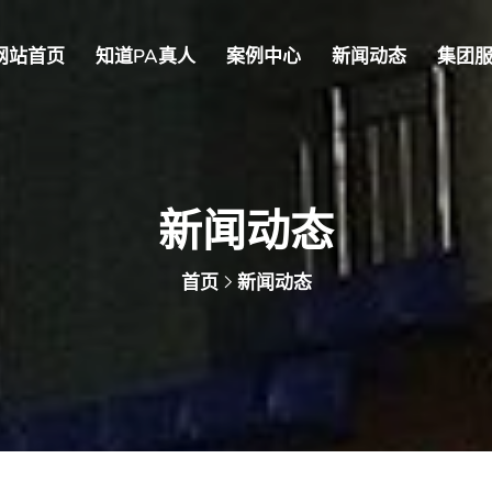
网站首页
知道PA真人
案例中心
新闻动态
集团
新闻动态
首页
新闻动态