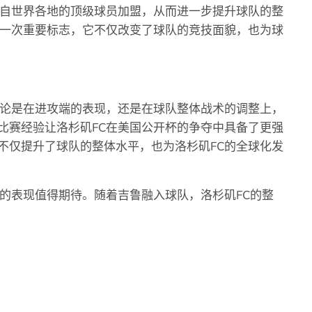
来自世界各地的顶级球员加盟，从而进一步提升球队的整
的一次重要标志，它不仅改变了球队的竞技面貌，也为球
无论是在进攻端的表现，还是在球队整体战术的调整上，
比赛经验让洛杉矶FC在美国公开杯的争夺中具备了更强
不仅提升了球队的整体水平，也为洛杉矶FC的全球化发
的表现值得期待。随着吉鲁融入球队，洛杉矶FC的整