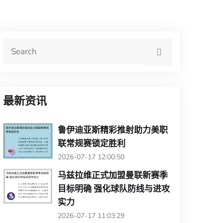
最新资讯
鲁伊迪亚斯精彩推射助力美职
联常规赛锁定胜利
2026-07-17 12:00:50
马兹拉维正式加盟曼联新赛季
目标明确 强化球队防线与进攻
实力
2026-07-17 11:03:29