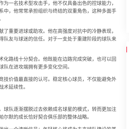
作为一名技术型攻击手，他不仅具备出色的控球能力，
系中，他常常承担组织与终结的双重角色，这种多面手
。
献了重要进球或助攻。他在高强度对抗中的冷静表现，
得队友与球迷的信任。对于一支处于重建阶段的球队来
术化路线十分契合。他既能在边路完成突破，也可以回
球队在进攻端拥有更多变化空间。
竞技价值最直接的认可。稳定核心球员，不仅能避免外
战术延续性。
。球队逐渐摆脱过去依赖成名球星的模式，转而更加注
帕尔默的成长恰好契合俱乐部的整体战略。