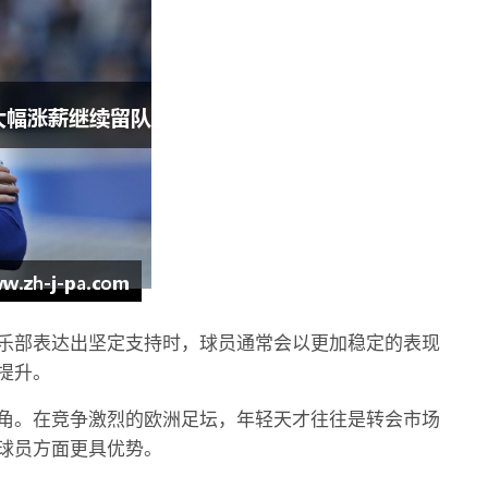
乐部表达出坚定支持时，球员通常会以更加稳定的表现
提升。
角。在竞争激烈的欧洲足坛，年轻天才往往是转会市场
球员方面更具优势。