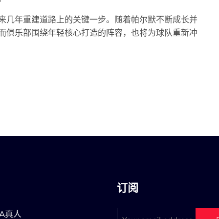
来几年重建道路上的关键一步。随着帕尔默不断成长并
而俱乐部围绕年轻核心打造的阵容，也将为球队重新冲
订阅
A真人