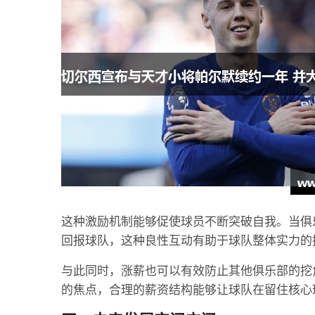
这种激励机制能够促使球员不断突破自我。当俱
回报球队，这种良性互动有助于球队整体实力的
与此同时，涨薪也可以有效防止其他俱乐部的挖
的焦点，合理的薪资结构能够让球队在留住核心