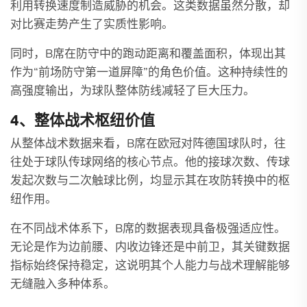
利用转换速度制造威胁的机会。这类数据虽然分散，却
对比赛走势产生了实质性影响。
同时，B席在防守中的跑动距离和覆盖面积，体现出其
作为“前场防守第一道屏障”的角色价值。这种持续性的
高强度输出，为球队整体防线减轻了巨大压力。
4、整体战术枢纽价值
从整体战术数据来看，B席在欧冠对阵德国球队时，往
往处于球队传球网络的核心节点。他的接球次数、传球
发起次数与二次触球比例，均显示其在攻防转换中的枢
纽作用。
在不同战术体系下，B席的数据表现具备极强适应性。
无论是作为边前腰、内收边锋还是中前卫，其关键数据
指标始终保持稳定，这说明其个人能力与战术理解能够
无缝融入多种体系。