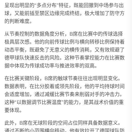
呈现出明显的“多点分布”特征，既能回撤到中场参与出
球，又能前插至禁区边缘完成终结，极大增加了防守方
的判断难度。
从节奏控制的数据角度分析，B席在比赛中的传球选择
极具层次感。他的向前传球比例与横向转移比例保持着
动态平衡，既避免了无意义的横传消耗，又有效规避了
德甲球队快速反击的风险。这种节奏掌控能力在比赛数
据中体现为传球成功率与推进效率的双高。
在比赛关键阶段，B席的触球节奏往往出现明显变化。
数据表明，在比分胶着或领先阶段，他的平均持球时间
会适度增加，通过减缓比赛节奏来削弱对手的冲击力。
这种“以数据调节比赛温度”的能力，是其战术价值的重
要体现。
此外，B席在无球阶段的空间占位同样具备数据意义。
通过不断的小范围横向移动，他有效拉开了德国球队防