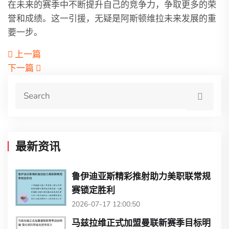
在未来的赛季中不断提升自己的竞争力，争取更多的荣
誉和成绩。这一引援，无疑是阿斯顿维拉未来发展的重
要一步。
上一篇
下一篇
最新资讯
鲁伊迪亚斯精彩推射助力美职联常规
赛锁定胜利
2026-07-17 12:00:50
马兹拉维正式加盟曼联新赛季目标明