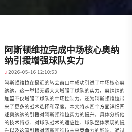
阿斯顿维拉完成中场核心奥纳
纳引援增强球队实力
2026-05-16 12:10:53
阿斯顿维拉在最近的转会窗口中成功引进了中场核心奥
纳纳，这一举措无疑大大增强了球队的实力。奥纳纳的
加盟不仅增强了球队的中场控制力，还为阿斯顿维拉带
来了更多的战术选择和深度。本文将从四个方面详细阐
述奥纳纳的引援对阿斯顿维拉实力的提升，具体分析他
的技术特点、对球队战术的适应性、球队整体表现的提
升以及这笔引援对阿斯顿维拉未来竞争力的影响。通过