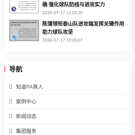
确 强化球队防线与进攻实力
2026-07-17 11:03:29
陈蒲领衔泰山队进攻端发挥关键作用
助力球队攻坚
2026-07-17 10:05:07
导航
知道PA真人
案例中心
新闻动态
集团服务