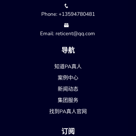
Phone: +13594780481
Email: reticent@qq.com
导航
知道PA真人
案例中心
新闻动态
集团服务
找到PA真人官网
订阅