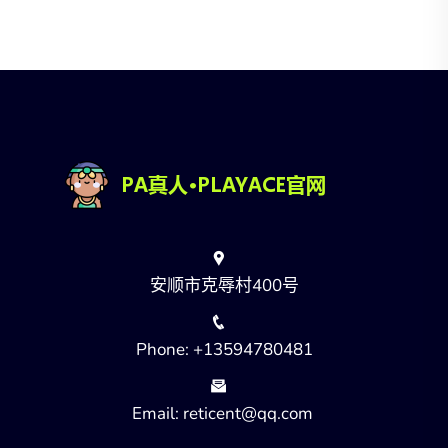
安顺市克辱村400号
Phone: +13594780481
Email: reticent@qq.com