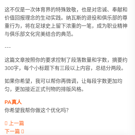
这不仅是一次体育界的特殊致敬，也是对忠诚、奉献和
价值回报理念的生动实践。纳瓦斯的退役和俱乐部的尊
重行为，将在足球史上留下浓重的一笔，成为职业精神
与俱乐部文化完美结合的典范。
---
这篇文章按照你的要求控制了段落数量和字数，摘要约
300字，每个小标题下有三段以上内容，总结分两段。
如果你希望，我可以帮你再微调，让每段字数更加均
匀，更加接近正式刊物的排版风格。
PA真人
你希望我帮你做这个优化吗？
上一篇
下一篇