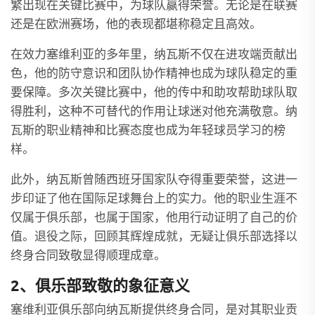
繁出现在关键比赛中，为球队赢得荣誉。无论是在联赛
还是在欧洲赛场，他的表现都堪称稳定且高效。
在效力塞维利亚的多年里，纳瓦斯不仅在进攻端贡献出
色，他的防守意识和团队协作精神也成为球队稳定的重
要保障。多次关键比赛中，他的传中和助攻帮助球队取
得胜利，这种不可替代的作用让球迷对他充满敬意。纳
瓦斯的职业精神和比赛态度也成为年轻球员学习的榜
样。
此外，纳瓦斯曾随西班牙国家队夺得重要荣誉，这进一
步印证了他在国际足球舞台上的实力。他的职业生涯不
仅属于俱乐部，也属于国家，他用行动证明了自己的价
值。退役之际，回顾其辉煌成就，无疑让俱乐部选择以
终身合同致敬显得顺理成章。
2、俱乐部致敬的象征意义
塞维利亚俱乐部向纳瓦斯提供终身合同，是对其职业贡