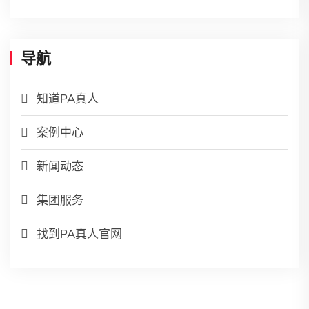
导航
知道PA真人
案例中心
新闻动态
集团服务
找到PA真人官网