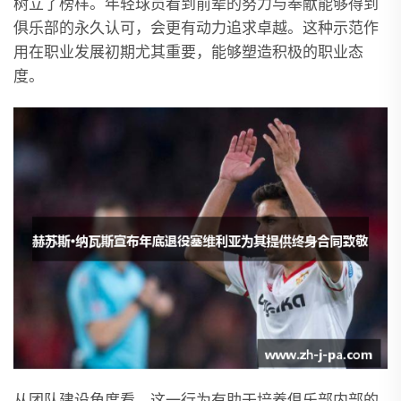
树立了榜样。年轻球员看到前辈的努力与奉献能够得到
俱乐部的永久认可，会更有动力追求卓越。这种示范作
用在职业发展初期尤其重要，能够塑造积极的职业态
度。
从团队建设角度看，这一行为有助于培养俱乐部内部的