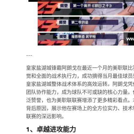
---
皇家盐湖城锋霸阿朗戈在最近一个月的美职联比
觉和全面的战术执行力，成功摘得当月最佳球员
皇家盐湖城整体战术体系的高效运转。阿朗戈凭
团队协作能力，成为球队不可或缺的核心力量。
泛赞誉，也为美职联联赛增添了更多精彩看点。
背后原因，展示他在赛场上的全方位实力、技术
联赛的深远影响。
1、卓越进攻能力