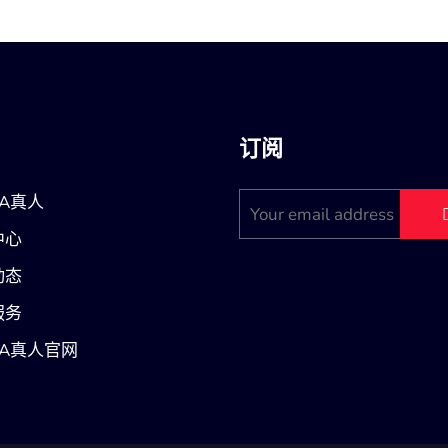
订阅
A真人
中心
动态
服务
PA真人官网