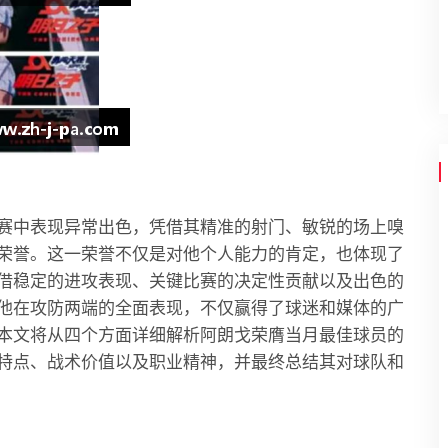
赛中表现异常出色，凭借其精准的射门、敏锐的场上嗅
荣誉。这一荣誉不仅是对他个人能力的肯定，也体现了
借稳定的进攻表现、关键比赛的决定性贡献以及出色的
他在攻防两端的全面表现，不仅赢得了球迷和媒体的广
本文将从四个方面详细解析阿朗戈荣膺当月最佳球员的
特点、战术价值以及职业精神，并最终总结其对球队和