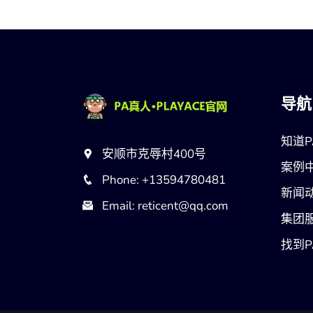
导航
知道P
安顺市克辱村400号
案例
Phone: +13594780481
新闻
Email: reticent@qq.com
集团
找到