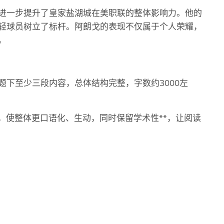
进一步提升了皇家盐湖城在美职联的整体影响力。他的
轻球员树立了标杆。阿朗戈的表现不仅属于个人荣耀，
。
下至少三段内容，总体结构完整，字数约3000左
，使整体更口语化、生动，同时保留学术性**，让阅读