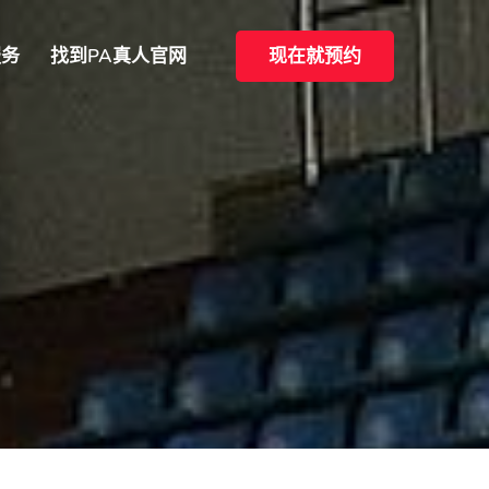
服务
找到PA真人官网
现在就预约